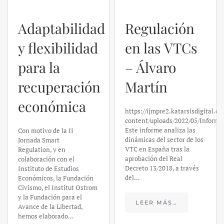
Regulación
en las VTCs
– Álvaro
El caso de
Martín
Silicon
https://ijmpre2.katarsisdigital.com/wp-
Valley Bank:
content/uploads/2022/05/Informe_sobre_las_VTC.pdf
Este informe analiza las
un análisis
dinámicas del sector de los
VTC en España tras la
financiero –
aprobación del Real
Decreto 13/2018, a través
Daniel
del…
Fernández
LEER MÁS…
https://ijmpre2.katarsisdigital.c