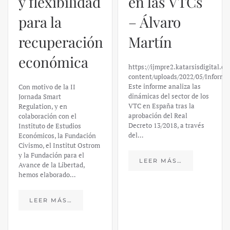
y flexibilidad
en las VTCs
para la
– Álvaro
recuperación
Martín
económica
https://ijmpre2.katarsisdigital.c
content/uploads/2022/05/Informe
Este informe analiza las
Con motivo de la II
dinámicas del sector de los
Jornada Smart
VTC en España tras la
Regulation, y en
aprobación del Real
colaboración con el
Decreto 13/2018, a través
Instituto de Estudios
del…
Económicos, la Fundación
Civismo, el Institut Ostrom
y la Fundación para el
LEER MÁS…
Avance de la Libertad,
hemos elaborado…
LEER MÁS…