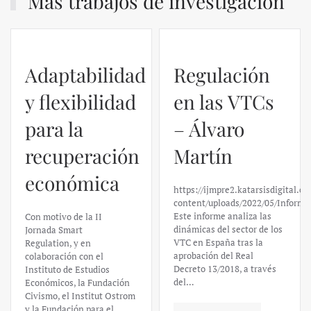
Más trabajos de investigación
Regulación
en las VTCs
– Álvaro
El caso de
Martín
Silicon
https://ijmpre2.katarsisdigital.com/wp-
Valley Bank:
content/uploads/2022/05/Informe_sobre_las_VTC.pdf
Este informe analiza las
un análisis
dinámicas del sector de los
VTC en España tras la
financiero –
aprobación del Real
Decreto 13/2018, a través
Daniel
del…
Fernández