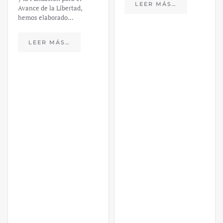
LEER MÁS…
https://ijmpre2.katarsisdigital.c
content/uploads/2023/03/caso-
silicon-valley-ufm-market-
trends.pdf El último
informe de Market Trends,
elaborado para el Instituto
Juan de Mariana y para la
Universidad Francis…
LEER MÁS…