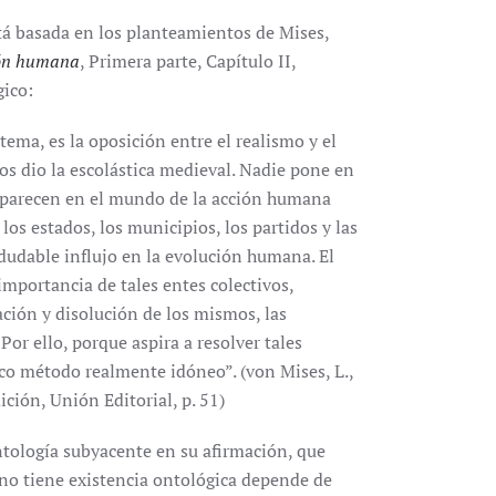
tá basada en los planteamientos de Mises,
ón humana
, Primera parte, Capítulo II,
gico:
ema, es la oposición entre el realismo y el
os dio la escolástica medieval. Nadie pone en
 aparecen en el mundo de la acción humana
los estados, los municipios, los partidos y las
dudable influjo en la evolución humana. El
importancia de tales entes colectivos,
ación y disolución de los mismos, las
or ello, porque aspira a resolver tales
ico método realmente idóneo”. (von Mises, L.,
ción, Unión Editorial, p. 51)
ntología subyacente en su afirmación, que
o no tiene existencia ontológica depende de