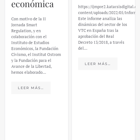
https://ijmpre2.katarsisdigital.com/wp-
Valley Bank:
content/uploads/2022/05/Informe_sobre_las_VTC.pdf
Este informe analiza las
un análisis
dinámicas del sector de los
VTC en España tras la
financiero –
aprobación del Real
Decreto 13/2018, a través
Daniel
del…
Fernández
LEER MÁS…
https://ijmpre2.katarsisdigital.c
content/uploads/2023/03/caso-
silicon-valley-ufm-market-
trends.pdf El último
informe de Market Trends,
elaborado para el Instituto
Juan de Mariana y para la
Universidad Francis…
LEER MÁS…