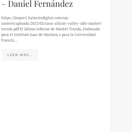
– Daniel Fernández
https://ijmpre2.katarsisdigital.com/wp-
content/uploads/2023/03/caso-silicon-valley-ufm-market-
trends.pdf El último informe de Market Trends, elaborado
para el Instituto Juan de Mariana y para la Universidad
Francis…
Esp
peo
LEER MÁS…
eco
20
El IJM
mide e
Europea
Económ
LE