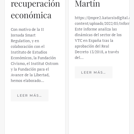
Martín
Silicon
https://ijmpre2.katarsisdigital.com/wp-
Valley Bank:
content/uploads/2022/05/Informe_sobre_las_VTC.pdf
Este informe analiza las
un análisis
dinámicas del sector de los
VTC en España tras la
financiero –
aprobación del Real
Decreto 13/2018, a través
Daniel
del…
Fernández
LEER MÁS…
https://ijmpre2.katarsisdigital.c
content/uploads/2023/03/caso-
silicon-valley-ufm-market-
trends.pdf El último
informe de Market Trends,
elaborado para el Instituto
Juan de Mariana y para la
Universidad Francis…