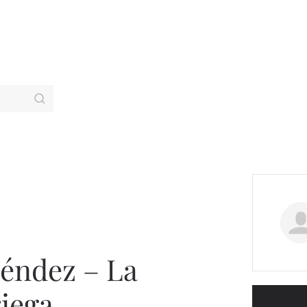
éndez – La
riega