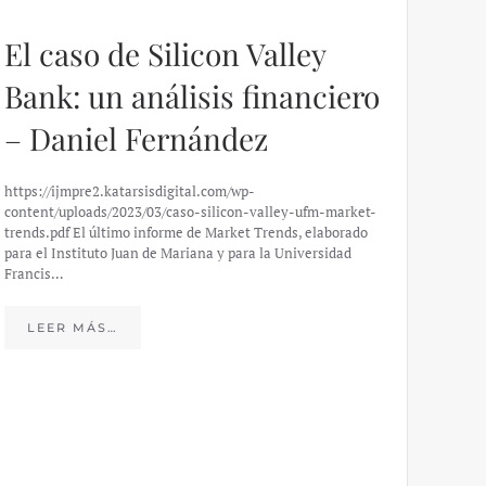
El caso de Silicon Valley
Bank: un análisis financiero
– Daniel Fernández
https://ijmpre2.katarsisdigital.com/wp-
content/uploads/2023/03/caso-silicon-valley-ufm-market-
trends.pdf El último informe de Market Trends, elaborado
para el Instituto Juan de Mariana y para la Universidad
Francis…
Esp
peo
LEER MÁS…
eco
20
El IJM