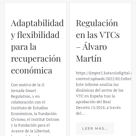
Regulación
en las VTCs
– Álvaro
El caso de
Martín
Silicon
https://ijmpre2.katarsisdigital.com/wp-
Valley Bank:
content/uploads/2022/05/Informe_sobre_las_VTC.pdf
Este informe analiza las
un análisis
dinámicas del sector de los
VTC en España tras la
financiero –
aprobación del Real
Decreto 13/2018, a través
Daniel
del…
Fernández
LEER MÁS…