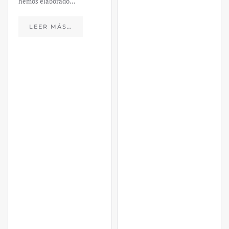
https://ijmpre2.katarsisdigital.c
content/uploads/2023/03/caso-
silicon-valley-ufm-market-
trends.pdf El último
informe de Market Trends,
elaborado para el Instituto
Juan de Mariana y para la
Universidad Francis…
LEER MÁS…