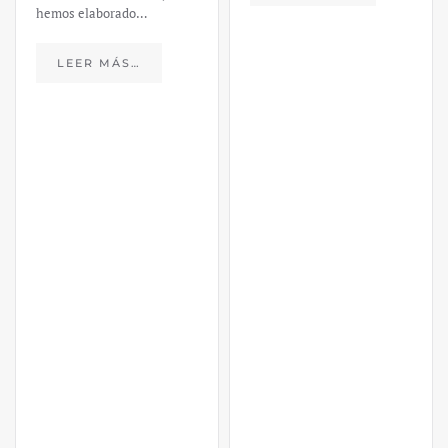
https://ijmpre2.katarsisdigital.c
content/uploads/2023/03/caso-
silicon-valley-ufm-market-
trends.pdf El último
informe de Market Trends,
elaborado para el Instituto
Juan de Mariana y para la
Universidad Francis…
LEER MÁS…