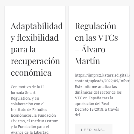
Regulación
en las VTCs
– Álvaro
El caso de
Martín
Silicon
https://ijmpre2.katarsisdigital.com/wp-
Valley Bank:
content/uploads/2022/05/Informe_sobre_las_VTC.pdf
Este informe analiza las
un análisis
dinámicas del sector de los
VTC en España tras la
financiero –
aprobación del Real
Decreto 13/2018, a través
Daniel
del…
Fernández
LEER MÁS…