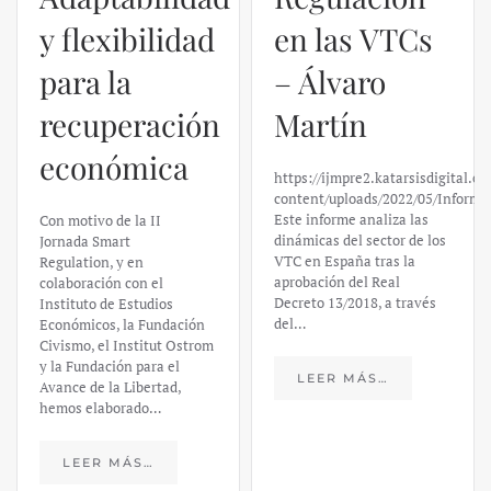
en las VTCs
– Álvaro
El caso de
Martín
Silicon
https://ijmpre2.katarsisdigital.com/wp-
Valley Bank:
content/uploads/2022/05/Informe_sobre_las_VTC.pdf
Este informe analiza las
un análisis
dinámicas del sector de los
VTC en España tras la
financiero –
aprobación del Real
Decreto 13/2018, a través
Daniel
del…
Fernández
LEER MÁS…
https://ijmpre2.katarsisdigital.c
content/uploads/2023/03/caso-
silicon-valley-ufm-market-
trends.pdf El último