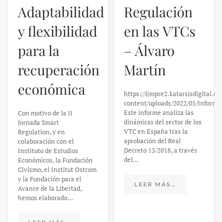
Adaptabilidad
Regulación
y flexibilidad
en las VTCs
para la
– Álvaro
recuperación
Martín
económica
https://ijmpre2.katarsisdigital.c
content/uploads/2022/05/Informe
Este informe analiza las
Con motivo de la II
dinámicas del sector de los
Jornada Smart
VTC en España tras la
Regulation, y en
aprobación del Real
colaboración con el
Decreto 13/2018, a través
Instituto de Estudios
del…
Económicos, la Fundación
Civismo, el Institut Ostrom
y la Fundación para el
LEER MÁS…
Avance de la Libertad,
hemos elaborado…