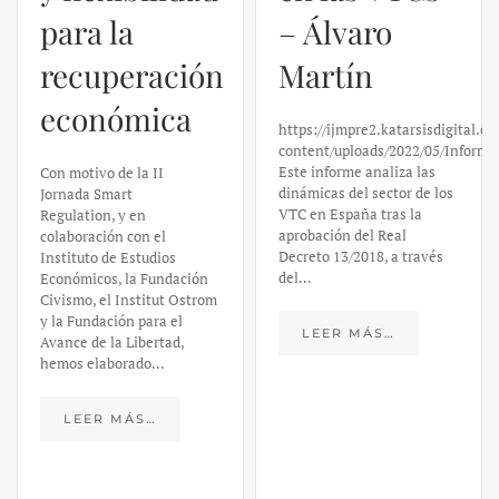
para la
– Álvaro
recuperación
Martín
económica
https://ijmpre2.katarsisdigital.c
content/uploads/2022/05/Informe
Este informe analiza las
Con motivo de la II
dinámicas del sector de los
Jornada Smart
VTC en España tras la
Regulation, y en
aprobación del Real
colaboración con el
Decreto 13/2018, a través
Instituto de Estudios
del…
Económicos, la Fundación
Civismo, el Institut Ostrom
y la Fundación para el
LEER MÁS…
Avance de la Libertad,
hemos elaborado…
LEER MÁS…