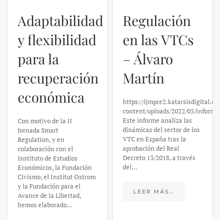
Regulación
en las VTCs
– Álvaro
El caso de
Martín
Silicon
https://ijmpre2.katarsisdigital.com/wp-
Valley Bank:
content/uploads/2022/05/Informe_sobre_las_VTC.pdf
Este informe analiza las
un análisis
dinámicas del sector de los
VTC en España tras la
financiero –
aprobación del Real
Decreto 13/2018, a través
Daniel
del…
Fernández
LEER MÁS…
https://ijmpre2.katarsisdigital.c
content/uploads/2023/03/caso-