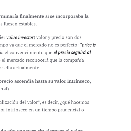
rminaría finalmente si se incorporaba la
s fuesen estables.
uier
value investor
) valor y precio son dos
empo ya que el mercado no es perfecto:
“price is
ía el convencimiento que
el precio seguirá al
 el mercado reconocerá que la compañía
or ella actualmente.
precio ascendía hasta su valor intrínseco,
ral).
alización del valor”, es decir, ¿qué hacemos
lor intrínseco en un tiempo prudencial o
ada año que pasa sin alcanzar el valor