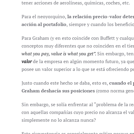
tener acciones de aerolíneas, químicas, coches, etc.
Para el neoyorquino,
la relación precio-valor dete
acción al portafolio
, siempre y cuando los beneficio
Para Graham (y en esto coincide con Buffett y cualq
conceptos muy diferentes que no coinciden en el ti
what you pay, value is what you get”.
Sin embargo, ten
valor
de la empresa en algún momento futuro, ya que
posee un valor superior a lo que se está ofreciendo p
Justo cuando este hecho se daba, esto es,
cuando el 
Graham deshacía sus posiciones
(como norma gene
Sin embargo, se solía enfrentar al “problema de la re
con aquellas compañías cuyo precio no alcanza el va
simplemente no lo alcanza nunca?
Esta circunstancia es especialmente crítica porque
c