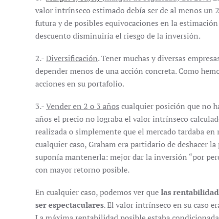
valor intrínseco estimado debía ser de al menos un 2
futura y de posibles equivocaciones en la estimación
descuento disminuiría el riesgo de la inversión.
2.-
Diversificación
. Tener muchas y diversas empresas 
depender menos de una acción concreta. Como hemo
acciones en su portafolio.
3.-
Vender en 2 o 3 años
cualquier posición que no hay
años el precio no lograba el valor intrínseco calcula
realizada o simplemente que el mercado tardaba en r
cualquier caso, Graham era partidario de deshacer la
suponía mantenerla: mejor dar la inversión “por perdi
con mayor retorno posible.
En cualquier caso, podemos ver que
las rentabilid
ser espectaculares
. El valor intrínseco en su caso e
La máxima rentabilidad posible estaba condicionada