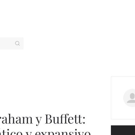
raham y Buffett:
ático y expansivo