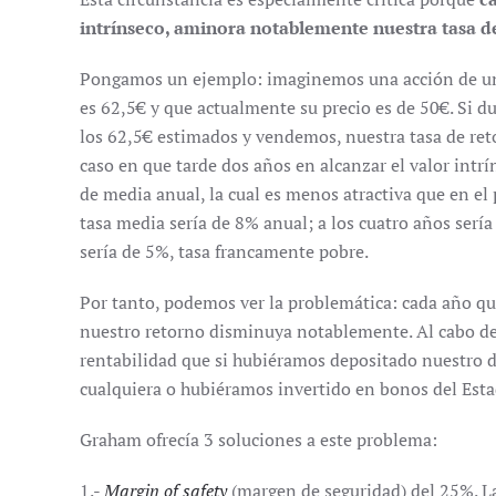
intrínseco, aminora notablemente nuestra tasa d
Pongamos un ejemplo: imaginemos una acción de un
es 62,5€ y que actualmente su precio es de 50€. Si d
los 62,5€ estimados y vendemos, nuestra tasa de ret
caso en que tarde dos años en alcanzar el valor intr
de media anual, la cual es menos atractiva que en el 
tasa media sería de 8% anual; a los cuatro años sería
sería de 5%, tasa francamente pobre.
Por tanto, podemos ver la problemática: cada año que
nuestro retorno disminuya notablemente. Al cabo d
rentabilidad que si hubiéramos depositado nuestro
cualquiera o hubiéramos invertido en bonos del Estad
Graham ofrecía 3 soluciones a este problema:
1.-
Margin of safety
(margen de seguridad) del 25%.
La