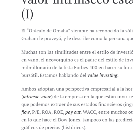
(I)
El “Oráculo de Omaha” siempre ha reconocido la sóli
Graham le proveyó, y le describe como la persona que
Muchas son las similitudes entre el estilo de inver
en vano, el neoyorquino es el padre del estilo de inv
milmillonario de la lista Forbes 400 en hacer su fo
bursátil. Estamos hablando del
value investing
.
Ambos adoptan una perspectiva empresarial a la hora 
(
intrinsic value
) de la empresa en la que están invirti
que podemos extraer de sus estados financieros (ingr
flow
, P/E, ROA, ROE,
pay out
, WACC, entre muchos ot
en lo que hace el Dow Jones, tampoco en las prediccio
gráficos de precios (históricos).