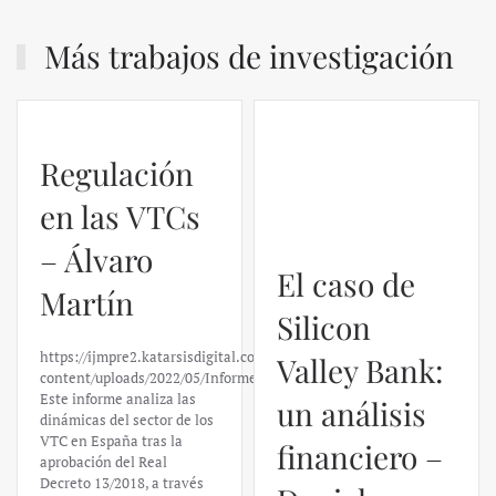
Más trabajos de investigación
Regulación
El caso de
en las VTCs
Silicon
– Álvaro
Valley Bank:
Martín
un análisis
financiero –
https://ijmpre2.katarsisdigital.com/wp-
content/uploads/2022/05/Informe_sobre_las_VTC.pdf
Daniel
Este informe analiza las
dinámicas del sector de los
Fernández
VTC en España tras la
aprobación del Real
Decreto 13/2018, a través
https://ijmpre2.katarsisdigital.c