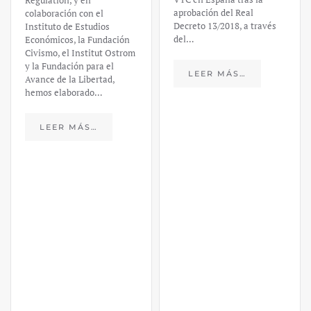
financiero –
aprobación del Real
Decreto 13/2018, a través
Daniel
del…
Fernández
LEER MÁS…
https://ijmpre2.katarsisdigital.c
content/uploads/2023/03/caso-
silicon-valley-ufm-market-
trends.pdf El último
informe de Market Trends,
elaborado para el Instituto
Juan de Mariana y para la
Universidad Francis…
LEER MÁS…