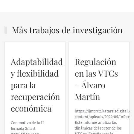
Más trabajos de investigación
Regulación
en las VTCs
– Álvaro
El caso de
Martín
Silicon
https://ijmpre2.katarsisdigital.com/wp-
Valley Bank:
content/uploads/2022/05/Informe_sobre_las_VTC.pdf
Este informe analiza las
un análisis
dinámicas del sector de los
VTC en España tras la