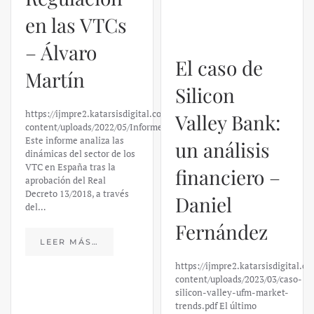
en las VTCs
Silicon
– Álvaro
Valley Bank:
Martín
un análisis
financiero –
https://ijmpre2.katarsisdigital.com/wp-
content/uploads/2022/05/Informe_sobre_las_VTC.pdf
Daniel
Este informe analiza las
dinámicas del sector de los
Fernández
VTC en España tras la
aprobación del Real
Decreto 13/2018, a través
https://ijmpre2.katarsisdigital.c
del…
content/uploads/2023/03/caso-
silicon-valley-ufm-market-
trends.pdf El último
LEER MÁS…
informe de Market Trends,
elaborado para el Instituto
Juan de Mariana y para la
Universidad Francis…