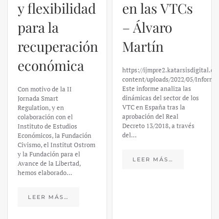
y flexibilidad
en las VTCs
para la
– Álvaro
recuperación
Martín
económica
https://ijmpre2.katarsisdigital.c
content/uploads/2022/05/Informe
Este informe analiza las
Con motivo de la II
dinámicas del sector de los
Jornada Smart
VTC en España tras la
Regulation, y en
aprobación del Real
colaboración con el
Decreto 13/2018, a través
Instituto de Estudios
del…
Económicos, la Fundación
Civismo, el Institut Ostrom
y la Fundación para el
LEER MÁS…
Avance de la Libertad,
hemos elaborado…
LEER MÁS…