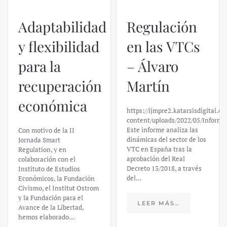
Regulación
en las VTCs
– Álvaro
El caso de
Martín
Silicon
https://ijmpre2.katarsisdigital.com/wp-
Valley Bank:
content/uploads/2022/05/Informe_sobre_las_VTC.pdf
Este informe analiza las
un análisis
dinámicas del sector de los
VTC en España tras la
financiero –
aprobación del Real
Decreto 13/2018, a través
Daniel
del…
Fernández
LEER MÁS…
https://ijmpre2.katarsisdigital.c