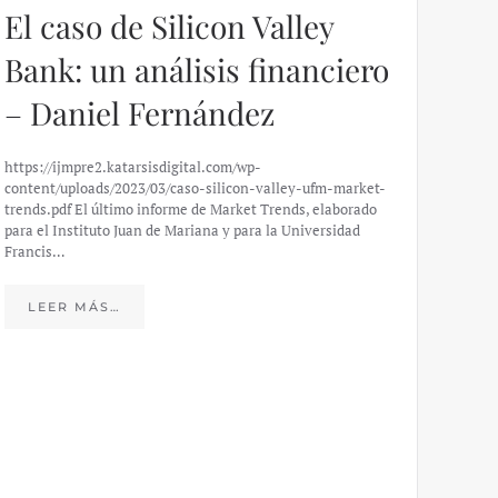
El caso de Silicon Valley
Bank: un análisis financiero
– Daniel Fernández
https://ijmpre2.katarsisdigital.com/wp-
content/uploads/2023/03/caso-silicon-valley-ufm-market-
trends.pdf El último informe de Market Trends, elaborado
para el Instituto Juan de Mariana y para la Universidad
Francis…
Esp
peo
LEER MÁS…
eco
20
El IJM
mide e
Europea