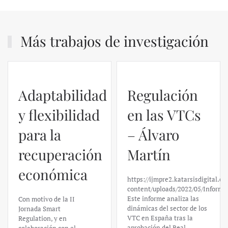
Más trabajos de investigación
Adaptabilidad
Regulación
y flexibilidad
en las VTCs
para la
– Álvaro
recuperación
Martín
económica
https://ijmpre2.katarsisdigital.c
content/uploads/2022/05/Informe
Este informe analiza las
Con motivo de la II
dinámicas del sector de los
Jornada Smart
VTC en España tras la
Regulation, y en
aprobación del Real