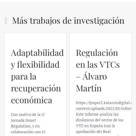
Más trabajos de investigación
Adaptabilidad
Regulación
y flexibilidad
en las VTCs
para la
– Álvaro
recuperación
Martín
económica
https://ijmpre2.katarsisdigital.c
content/uploads/2022/05/Informe
Este informe analiza las
Con motivo de la II
dinámicas del sector de los
Jornada Smart
VTC en España tras la
Regulation, y en
aprobación del Real
colaboración con el