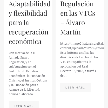
Adaptabilidad
Regulación
y flexibilidad
en las VTCs
para la
– Álvaro
recuperación
Martín
económica
https://ijmpre2.katarsisdigital.c
content/uploads/2022/05/Informe
Este informe analiza las
Con motivo de la II
dinámicas del sector de los
Jornada Smart
VTC en España tras la
Regulation, y en
aprobación del Real
colaboración con el
Decreto 13/2018, a través
Instituto de Estudios
del…
Económicos, la Fundación
Civismo, el Institut Ostrom
y la Fundación para el
LEER MÁS…
Avance de la Libertad,
hemos elaborado…
LEER MÁS…