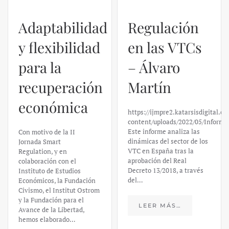
Adaptabilidad
Regulación
y flexibilidad
en las VTCs
para la
– Álvaro
recuperación
Martín
económica
https://ijmpre2.katarsisdigital.c
content/uploads/2022/05/Informe
Este informe analiza las
Con motivo de la II
dinámicas del sector de los
Jornada Smart
VTC en España tras la
Regulation, y en
aprobación del Real
colaboración con el
Decreto 13/2018, a través
Instituto de Estudios
del…
Económicos, la Fundación
Civismo, el Institut Ostrom
y la Fundación para el
LEER MÁS…
Avance de la Libertad,
hemos elaborado…