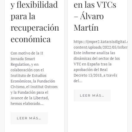
y flexibilidad
en las VTCs
para la
– Álvaro
recuperación
Martín
económica
https://ijmpre2.katarsisdigital.c
content/uploads/2022/05/Informe
Este informe analiza las
Con motivo de la II
dinámicas del sector de los
Jornada Smart
VTC en España tras la
Regulation, y en
aprobación del Real
colaboración con el
Decreto 13/2018, a través
Instituto de Estudios
del…
Económicos, la Fundación
Civismo, el Institut Ostrom
y la Fundación para el
LEER MÁS…
Avance de la Libertad,
hemos elaborado…
LEER MÁS…