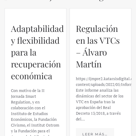
Adaptabilidad
Regulación
y flexibilidad
en las VTCs
para la
– Álvaro
recuperación
Martín
económica
https://ijmpre2.katarsisdigital.c
content/uploads/2022/05/Informe
Este informe analiza las
Con motivo de la II
dinámicas del sector de los
Jornada Smart
VTC en España tras la
Regulation, y en
aprobación del Real
colaboración con el
Decreto 13/2018, a través
Instituto de Estudios
del…
Económicos, la Fundación
Civismo, el Institut Ostrom
y la Fundación para el
LEER MÁS…