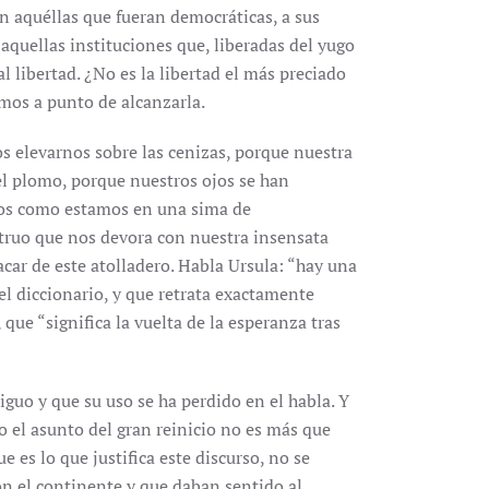
 en aquéllas que fueran democráticas, a sus
 aquellas instituciones que, liberadas del yugo
libertad. ¿No es la libertad el más preciado
mos a punto de alcanzarla.
 elevarnos sobre las cenizas, porque nuestra
l plomo, porque nuestros ojos se han
dos como estamos en una sima de
truo que nos devora con nuestra insensata
car de este atolladero. Habla Ursula: “hay una
l diccionario, y que retrata exactamente
 que “significa la vuelta de la esperanza tras
guo y que su uso se ha perdido en el habla. Y
 el asunto del gran reinicio no es más que
 es lo que justifica este discurso, no se
n el continente y que daban sentido al