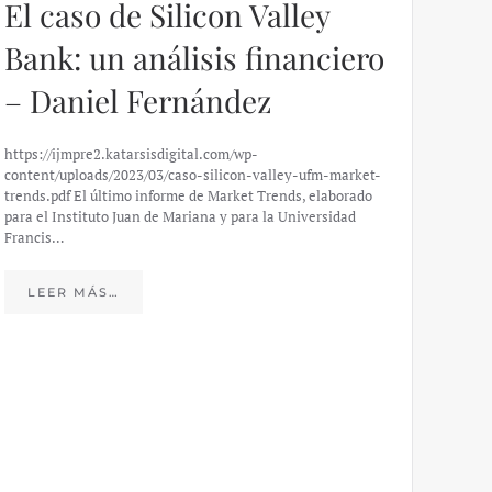
El caso de Silicon Valley
Bank: un análisis financiero
– Daniel Fernández
https://ijmpre2.katarsisdigital.com/wp-
content/uploads/2023/03/caso-silicon-valley-ufm-market-
trends.pdf El último informe de Market Trends, elaborado
para el Instituto Juan de Mariana y para la Universidad
Francis…
Esp
peo
LEER MÁS…
eco
20
El IJM
mide e
Europea