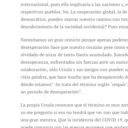
internacional, pues ella implicaría a las naciones y,
respectivos pueblos. No. La cooperación global, la de
democrático, pueden marcar nuestro camino con total 
descubrimiento de la sociedad occidental? Pues esta
Necesitamos un gran reinicio porque apenas podemos
desesperación hace que nuestro corazón pese como e
olvidado de mirar de tanto llanto acumulado. Sumi
desesperanza, enfrentados sin fuerzas ante un mons
colaboración, sólo Ursula y sus amigos nos pueden sa
vieja palabra, que hace mucho que ha desaparecido de
dónde estamos”. Se trata del término inglés ‘respair’,
un período de desesperación”.
La propia Ursula reconoce que el término es muy anti
yo me pregunto si eso no tendrá que ver con que todo
una gran mentira. Que la incidencia del COVID 19, que
puede comparar con las guerras europeas que asolaro