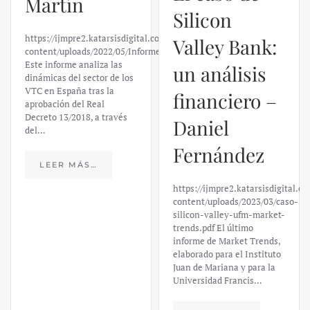
Martín
Silicon
https://ijmpre2.katarsisdigital.com/wp-
Valley Bank:
content/uploads/2022/05/Informe_sobre_las_VTC.pdf
Este informe analiza las
un análisis
dinámicas del sector de los
VTC en España tras la
financiero –
aprobación del Real
Decreto 13/2018, a través
Daniel
del…
Fernández
LEER MÁS…
https://ijmpre2.katarsisdigital.c
content/uploads/2023/03/caso-
silicon-valley-ufm-market-
trends.pdf El último
informe de Market Trends,
elaborado para el Instituto
Juan de Mariana y para la
Universidad Francis…