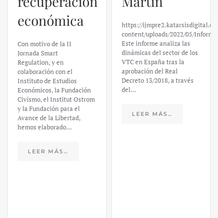
Martín
Silicon
https://ijmpre2.katarsisdigital.com/wp-
Valley Bank:
content/uploads/2022/05/Informe_sobre_las_VTC.pdf
Este informe analiza las
un análisis
dinámicas del sector de los
VTC en España tras la
financiero –
aprobación del Real
Decreto 13/2018, a través
Daniel
del…
Fernández
LEER MÁS…
https://ijmpre2.katarsisdigital.c
content/uploads/2023/03/caso-
silicon-valley-ufm-market-
trends.pdf El último
informe de Market Trends,
elaborado para el Instituto
Juan de Mariana y para la
Universidad Francis…