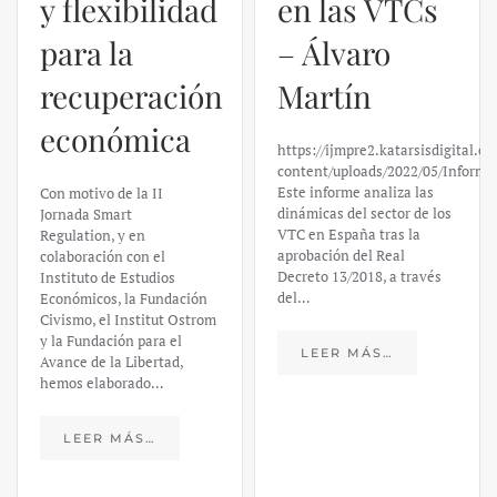
y flexibilidad
en las VTCs
para la
– Álvaro
recuperación
Martín
económica
https://ijmpre2.katarsisdigital.c
content/uploads/2022/05/Informe
Este informe analiza las
Con motivo de la II
dinámicas del sector de los
Jornada Smart
VTC en España tras la
Regulation, y en
aprobación del Real
colaboración con el
Decreto 13/2018, a través
Instituto de Estudios
del…
Económicos, la Fundación
Civismo, el Institut Ostrom
y la Fundación para el
LEER MÁS…
Avance de la Libertad,
hemos elaborado…
LEER MÁS…