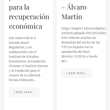
– Álvaro
El caso de
Martín
Silicon
https://ijmpre2.katarsisdigital.com/wp-
Valley Bank:
content/uploads/2022/05/Informe_sobre_las_VTC.pdf
Este informe analiza las
un análisis
dinámicas del sector de los
VTC en España tras la
financiero –
aprobación del Real
Decreto 13/2018, a través
Daniel
del…
Fernández
LEER MÁS…
https://ijmpre2.katarsisdigital.c
content/uploads/2023/03/caso-
silicon-valley-ufm-market-
trends.pdf El último
informe de Market Trends,
elaborado para el Instituto
Juan de Mariana y para la