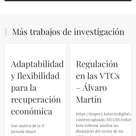
Más trabajos de investigación
Regulación
en las VTCs
– Álvaro
El caso de
Martín
Silicon
https://ijmpre2.katarsisdigital.com/wp-
Valley Bank:
content/uploads/2022/05/Informe_sobre_las_VTC.pdf
Este informe analiza las
un análisis
dinámicas del sector de los