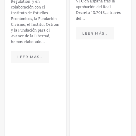
VTC en España tras la
financiero –
aprobación del Real
Decreto 13/2018, a través
Daniel
del…
Fernández
LEER MÁS…
https://ijmpre2.katarsisdigital.c
content/uploads/2023/03/caso-
silicon-valley-ufm-market-
trends.pdf El último
informe de Market Trends,
elaborado para el Instituto
Juan de Mariana y para la
Universidad Francis…
LEER MÁS…