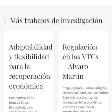
Más trabajos de investigación
Adaptabilidad
Regulación
y flexibilidad
en las VTCs
para la
– Álvaro
recuperación
Martín
económica
https://ijmpre2.katarsisdigital.c
content/uploads/2022/05/Informe
Este informe analiza las
Con motivo de la II
dinámicas del sector de los
Jornada Smart
VTC en España tras la
Regulation, y en
aprobación del Real