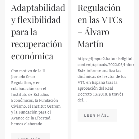
Regulación
en las VTCs
– Álvaro
El caso de
Martín
Silicon
https://ijmpre2.katarsisdigital.com/wp-
Valley Bank:
content/uploads/2022/05/Informe_sobre_las_VTC.pdf
Este informe analiza las
un análisis
dinámicas del sector de los
VTC en España tras la
financiero –
aprobación del Real
Decreto 13/2018, a través
Daniel
del…
Fernández
LEER MÁS…
https://ijmpre2.katarsisdigital.c
content/uploads/2023/03/caso-
silicon-valley-ufm-market-