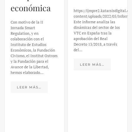
Silicon
https://ijmpre2.katarsisdigital.com/wp-
Valley Bank:
content/uploads/2022/05/Informe_sobre_las_VTC.pdf
Este informe analiza las
un análisis
dinámicas del sector de los
VTC en España tras la
financiero –
aprobación del Real
Decreto 13/2018, a través
Daniel
del…
Fernández
LEER MÁS…
https://ijmpre2.katarsisdigital.c
content/uploads/2023/03/caso-
silicon-valley-ufm-market-
trends.pdf El último
informe de Market Trends,
elaborado para el Instituto
Juan de Mariana y para la
Universidad Francis…
LEER MÁS…