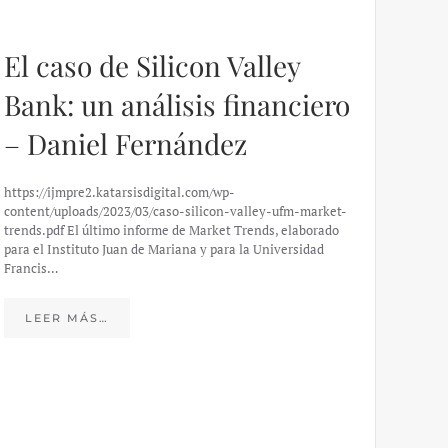
El caso de Silicon Valley
Bank: un análisis financiero
– Daniel Fernández
https://ijmpre2.katarsisdigital.com/wp-
content/uploads/2023/03/caso-silicon-valley-ufm-market-
trends.pdf El último informe de Market Trends, elaborado
para el Instituto Juan de Mariana y para la Universidad
Francis…
Esp
peo
LEER MÁS…
eco
20