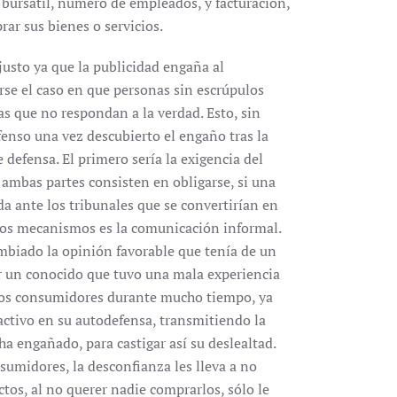
 bursátil, número de empleados, y facturación,
ar sus bienes o servicios.
usto ya que la publicidad engaña al
rse el caso en que personas sin escrúpulos
as que no respondan a la verdad. Esto, sin
enso una vez descubierto el engaño tras la
defensa. El primero sería la exigencia del
ambas partes consisten en obligarse, si una
a ante los tribunales que se convertirían en
 los mecanismos es la comunicación informal.
biado la opinión favorable que tenía de un
or un conocido que tuvo una mala experiencia
 los consumidores durante mucho tiempo, ya
activo en su autodefensa, transmitiendo la
a engañado, para castigar así su deslealtad.
sumidores, la desconfianza les lleva a no
tos, al no querer nadie comprarlos, sólo le