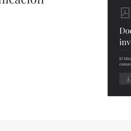
Do
inv
El Min
comun