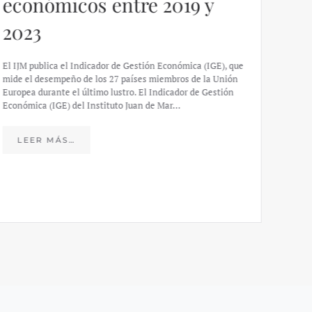
económicos entre 2019 y
ofi
2023
El IJM 
español
maquill
El IJM publica el Indicador de Gestión Económica (IGE), que
efecto
mide el desempeño de los 27 países miembros de la Unión
Europea durante el último lustro. El Indicador de Gestión
Económica (IGE) del Instituto Juan de Mar…
LE
LEER MÁS…