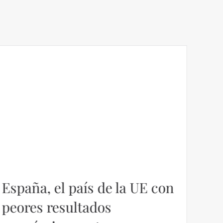
España, el país de la UE con
La 
peores resultados
ya 