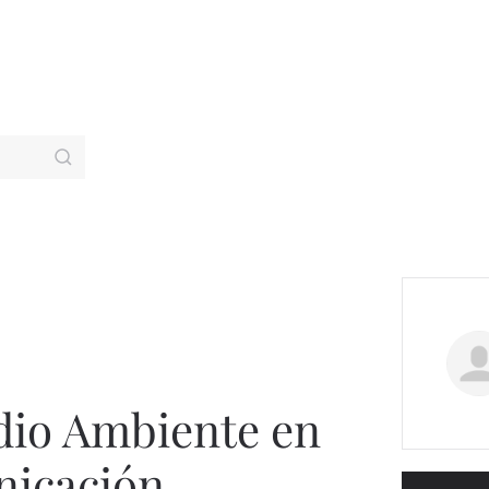
S
dio Ambiente en
nicación