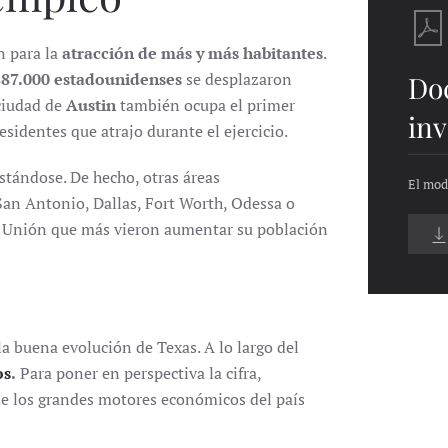
n para la
atracción de más y más habitantes
.
387.000 estadounidenses
se desplazaron
Do
 ciudad de
Austin
también ocupa el primer
inv
sidentes que atrajo durante el ejercicio.
tándose. De hecho, otras áreas
El mod
an Antonio, Dallas, Fort Worth, Odessa o
la Unión que más vieron aumentar su población
a buena evolución de Texas. A lo largo del
os
.
Para poner en perspectiva la cifra,
de los grandes motores económicos del país