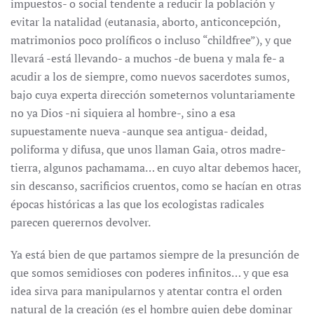
impuestos- o social tendente a reducir la población y
evitar la natalidad (eutanasia, aborto, anticoncepción,
matrimonios poco prolíficos o incluso “childfree”), y que
llevará -está llevando- a muchos -de buena y mala fe- a
acudir a los de siempre, como nuevos sacerdotes sumos,
bajo cuya experta dirección someternos voluntariamente
no ya Dios -ni siquiera al hombre-, sino a esa
supuestamente nueva -aunque sea antigua- deidad,
poliforma y difusa, que unos llaman Gaia, otros madre-
tierra, algunos pachamama… en cuyo altar debemos hacer,
sin descanso, sacrificios cruentos, como se hacían en otras
épocas históricas a las que los ecologistas radicales
parecen querernos devolver.
Ya está bien de que partamos siempre de la presunción de
que somos semidioses con poderes infinitos… y que esa
idea sirva para manipularnos y atentar contra el orden
natural de la creación (es el hombre quien debe dominar