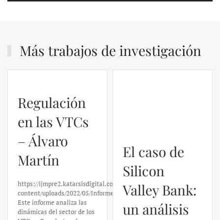
Más trabajos de investigación
Regulación
El caso de
en las VTCs
Silicon
– Álvaro
Valley Bank:
Martín
un análisis
financiero –
https://ijmpre2.katarsisdigital.com/wp-
content/uploads/2022/05/Informe_sobre_las_VTC.pdf
Daniel
Este informe analiza las
dinámicas del sector de los
Fernández