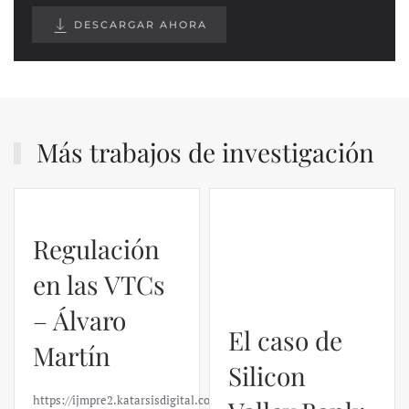
DESCARGAR AHORA
Más trabajos de investigación
Regulación
El caso de
en las VTCs
Silicon
– Álvaro
Valley Bank:
Martín
un análisis
financiero –
https://ijmpre2.katarsisdigital.com/wp-