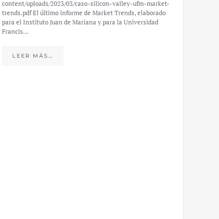
content/uploads/2023/03/caso-silicon-valley-ufm-market-
trends.pdf El último informe de Market Trends, elaborado
para el Instituto Juan de Mariana y para la Universidad
Francis…
Esp
peo
LEER MÁS…
eco
20
El IJM
mide e
Europea
Económ
LE