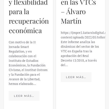
y flexibilidad
en las VTCs
para la
– Álvaro
recuperación
Martín
económica
https://ijmpre2.katarsisdigital.c
content/uploads/2022/05/Informe
Este informe analiza las
Con motivo de la II
dinámicas del sector de los
Jornada Smart
VTC en España tras la
Regulation, y en
aprobación del Real
colaboración con el
Decreto 13/2018, a través
Instituto de Estudios
del…
Económicos, la Fundación
Civismo, el Institut Ostrom
y la Fundación para el
LEER MÁS…
Avance de la Libertad,
hemos elaborado…
LEER MÁS…