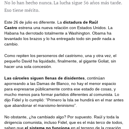
No lo han hecho nunca. La lucha sigue 56 años más tarde.
Eso tiene mérito.
Este 26 de julio es diferente. La
dictadura de Raúl
Castro
estrena una nueva relación con Estados Unidos. La
Habana ha derrotado totalmente a Washington. Obama ha
levantado los brazos y lo ha entregado todo sin pedir nada a
cambio.
Como repiten los personeros del castrismo, una y otra vez, el
pequeño David ha liquidado, finalmente, al gigante Goliat, sin
hacer una sola concesión.
Las cárceles siguen llenas de disidentes
, continúan
aporreando a las Damas de Blanco, no hay el menor espacio
para expresarse públicamente contra ese estado de cosas, y
mucho menos para formar partidos diferentes al comunista. Lo
dijo Fidel y lo cumplió: “Primero la Isla se hundirá en el mar antes
que abandonar el marxismo-leninismo”.
No obstante, ¿ha cambiado algo? Por supuesto. Raúl y toda la
dirigencia comunista, incluso Fidel, que es el más terco de todos,
saben que
el sistema no funciona
en el terreno de la creación