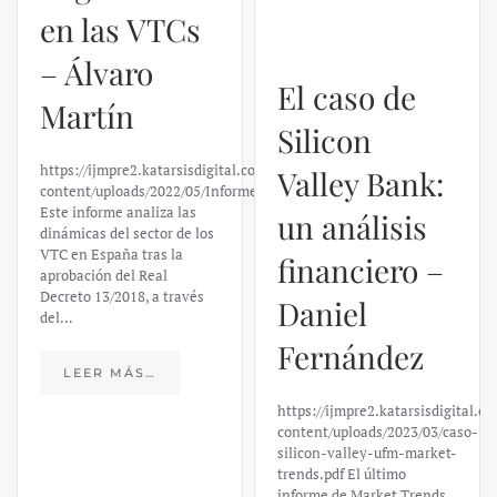
en las VTCs
– Álvaro
El caso de
Martín
Silicon
https://ijmpre2.katarsisdigital.com/wp-
Valley Bank:
content/uploads/2022/05/Informe_sobre_las_VTC.pdf
Este informe analiza las
un análisis
dinámicas del sector de los
VTC en España tras la
financiero –
aprobación del Real
Decreto 13/2018, a través
Daniel
del…
Fernández
LEER MÁS…
https://ijmpre2.katarsisdigital.c
content/uploads/2023/03/caso-
silicon-valley-ufm-market-
trends.pdf El último
informe de Market Trends,