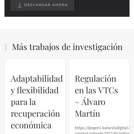
DESCARGAR AHORA
Más trabajos de investigación
Adaptabilidad
Regulación
y flexibilidad
en las VTCs
para la
– Álvaro
recuperación
Martín
económica
https://ijmpre2.katarsisdigital.c
content/uploads/2022/05/Informe