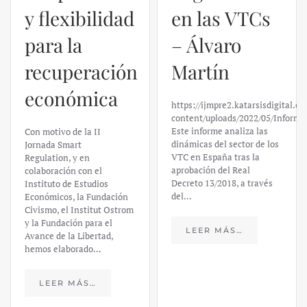
y flexibilidad
en las VTCs
para la
– Álvaro
recuperación
Martín
económica
https://ijmpre2.katarsisdigital.c
content/uploads/2022/05/Informe
Este informe analiza las
Con motivo de la II
dinámicas del sector de los
Jornada Smart
VTC en España tras la
Regulation, y en
aprobación del Real
colaboración con el
Decreto 13/2018, a través
Instituto de Estudios
del…
Económicos, la Fundación
Civismo, el Institut Ostrom
y la Fundación para el
LEER MÁS…
Avance de la Libertad,
hemos elaborado…
LEER MÁS…