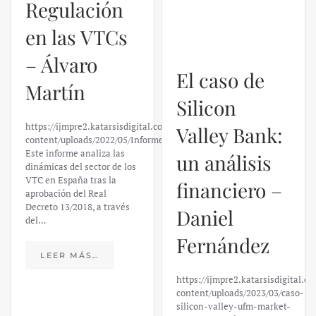
Regulación
El caso de
en las VTCs
Silicon
– Álvaro
Valley Bank:
Martín
un análisis
financiero –
https://ijmpre2.katarsisdigital.com/wp-
content/uploads/2022/05/Informe_sobre_las_VTC.pdf
Daniel
Este informe analiza las
dinámicas del sector de los
Fernández
VTC en España tras la
aprobación del Real
Decreto 13/2018, a través
https://ijmpre2.katarsisdigital.c
del…
content/uploads/2023/03/caso-
silicon-valley-ufm-market-
trends.pdf El último
LEER MÁS…
informe de Market Trends,
elaborado para el Instituto
Juan de Mariana y para la
Universidad Francis…