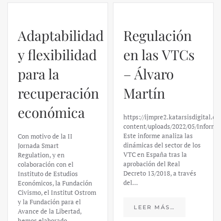
Adaptabilidad
Regulación
y flexibilidad
en las VTCs
para la
– Álvaro
recuperación
Martín
económica
https://ijmpre2.katarsisdigital.c
content/uploads/2022/05/Informe
Este informe analiza las
Con motivo de la II
dinámicas del sector de los
Jornada Smart
VTC en España tras la
Regulation, y en
aprobación del Real
colaboración con el
Decreto 13/2018, a través
Instituto de Estudios
del…
Económicos, la Fundación
Civismo, el Institut Ostrom
y la Fundación para el
LEER MÁS…
Avance de la Libertad,
hemos elaborado…