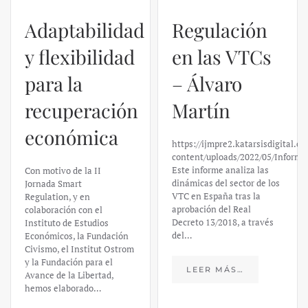
Adaptabilidad
Regulación
y flexibilidad
en las VTCs
para la
– Álvaro
recuperación
Martín
económica
https://ijmpre2.katarsisdigital.c
content/uploads/2022/05/Informe
Este informe analiza las
Con motivo de la II
dinámicas del sector de los
Jornada Smart
VTC en España tras la
Regulation, y en
aprobación del Real
colaboración con el
Decreto 13/2018, a través
Instituto de Estudios
del…
Económicos, la Fundación
Civismo, el Institut Ostrom
y la Fundación para el
LEER MÁS…
Avance de la Libertad,
hemos elaborado…